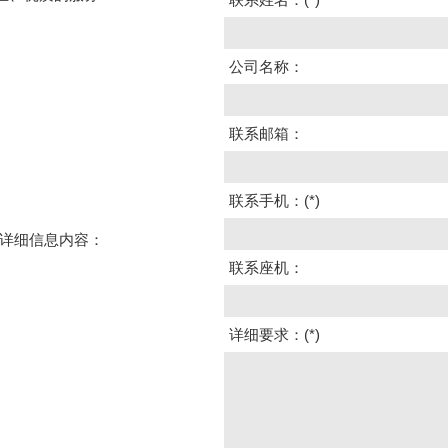
公司名称：
联系邮箱：
联系手机：(*)
详细信息内容：
联系座机：
详细要求：(*)