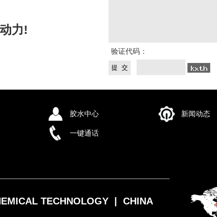
动力!
验证代码：
胶水中心
新闻动态
一键通话
HEMICAL TECHNOLOGY | CHINA