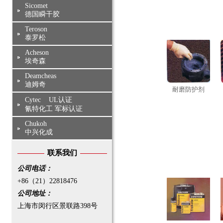
Sicomet
德国瞬干胶
Teroson
泰罗松
Acheson
埃奇森
Deamcheas
迪姆奇
耐磨防护剂
Cytec UL认证
氰特化工 军标认证
Chukoh
中兴化成
联系我们
公司电话：
+86（21）22818476
公司地址：
上海市闵行区景联路398号