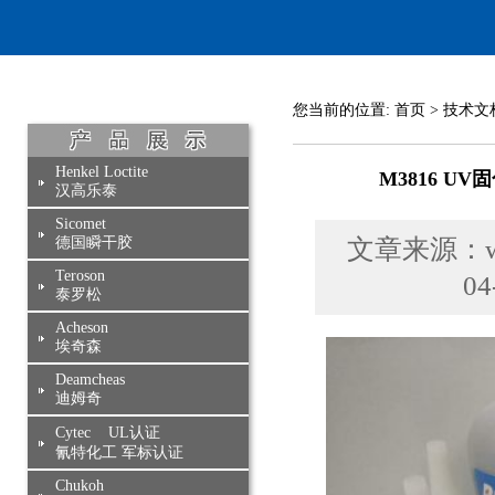
您当前的位置:
首页
>
技术文
Henkel Loctite
M3816 
汉高乐泰
Sicomet
德国瞬干胶
文章来源：www
Teroson
0
泰罗松
Acheson
埃奇森
Deamcheas
迪姆奇
Cytec UL认证
氰特化工 军标认证
Chukoh